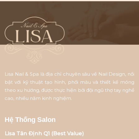
Lisa Nail & Spa là địa chỉ chuyên sâu về Nail Design, nổi
bật với kỹ thuật tạo hình, phối màu và thiết kế móng
theo xu hướng, được thực hiện bởi đội ngũ thợ tay nghề
cao, nhiều năm kinh nghiệm.
Hệ Thống Salon
Lisa Tân Định Q1 (Best Value)