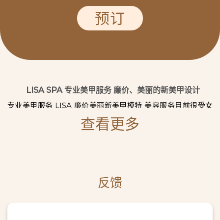
预订
LISA SPA 专业美甲服务 廉价、美丽的新美甲设计
专业美甲服务 LISA 廉价美丽新美甲模特 美容服务目前很受女
性欢迎，尤其是美甲服务。 这是一项非常熟悉的服务，这也是
查看更多
为什么最近有这么多美甲店的原因。 LISA SPA 在西贡的美容
服务行业中是一个熟悉的名字。 凭借多年的经验，我们得到了
众多客户的信赖和选择。
那么LISA美甲沙龙与其他单位相比有什么特别之处吗？ 让我们
通过下面的文章来了解更多关于我们的美甲服务吧！
反馈
您附近的胡志明市美甲服务
说到西贡的美甲服务，包括美甲、修脚、涂指甲粉等，就不能