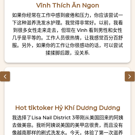
Vĩnh Thích Ăn Ngon
不提到LISA美甲沙龙。 在这里，提供从修剪、护理、彩绘、绘
画、涂指甲油等全方位的专业服务，并有许多独特的设计。
如果你经常在工作中感到疲倦和压力，你应该尝试一
1. 剪甲及护理服务
下这种滋养洗发水护理。我觉得非常好。以前，我看
剪指甲和护理服务也称为基本指甲护理服务。 在这一步中，
到很多女性走来走去，但现在 Vinh 看到男性和女性
LISA会帮助顾客清洁、剪短、去除多余的皮肤、去除指甲角。
几乎是平等的。工作人员很热情，让我感觉百分百舒
这也被认为是拥有美丽指甲的极其重要的第一步。 许多客户可
服。另外，如果你的工作让你很感动的话，可以尝试
能认为这是一个非常基本的步骤，可以在家里轻松完成。 不过
揉揉脚后跟，没关系.
美甲的这一步需要非常细致和熟练，因为很容易造成划痕。
LISA的美甲团队训练有素，多年的精湛手艺，高超的技术，加
上一点点的细致，绝对能让顾客满意。
2. 美甲彩绘服务
来到LISA美甲店的顾客不仅仅停留在第一次剪指甲和护理服务
上，几乎每个人都想拥有一套漂亮的指甲。
以纯熟细致的绘画和绘图技巧，创造出许多美丽精致的设计，
Hot tiktoker Hỷ Khí Dương Dương
帮您“化妆”您的指甲和脚部。 你会惊讶不已，原来单调的手指
我选择了Lisa Nail District 3带刚从美国回来的阿姨
甲和脚趾甲变得异常美丽和迷人。
去做美容。我听阿姨说美国的美甲店很贵，而且没有
3. 指甲油服务
像越南那样的刷式洗发水。今天，体验了第一次滋养