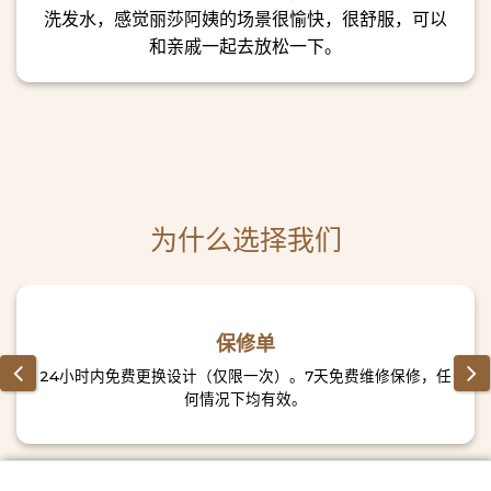
应用凝胶指甲是美甲艺术中较困难的技术之一。 不过，这对
洗发水，感觉丽莎阿姨的场景很愉快，很舒服，可以
LISA来说一点也不困难，因为我们有一支技术精湛的技术团
和亲戚一起去放松一下。
队。
凭借“高超”的美甲技术，他们将帮助顾客拥有美丽且持久的指
甲。 许多人喜欢美甲，因为它可以帮助顾客拥有美丽的双手。
您附近的胡志明市足疗服务
在LISA进行足部护理时，顾客将得到技术精湛的美甲师团队从
基础到高级步骤的最专业、最细致的护理和装饰。
为什么选择我们
1. 修脚及护理服务
与指甲类似，在修剪和护理步骤中，LISA会清洁指甲并剪掉指
甲周围多余的皮肤，让指甲看起来更整洁。 通常情况下，与手
指甲相比，脚趾甲会有更多的污垢和多余的皮肤，因此需要小
保修单
心处理。
24小时内免费更换设计（仅限一次）。7天免费维修保修，任
2. 脚趾甲涂漆服务
何情况下均有效。
特别是对于脚趾甲，顾客通常会优先选择简单的指甲设计、美
甲或通常只是彩色油漆。 如果步骤1中的修指甲和脚趾甲都经过
精心修剪和护理，那么绘画和绘画这一步就会轻松而美丽地完