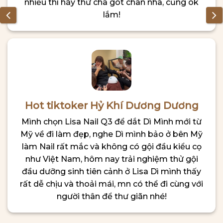
nhiều thì hãy thử chà gót chân nha, cũng ok
lắm!
Hot tiktoker Hỷ Khí Dương Dương
Mình chọn Lisa Nail Q3 để dắt Dì Mình mới từ
Mỹ về đi làm đẹp, nghe Dì mình bảo ở bên Mỹ
làm Nail rất mắc và không có gội đầu kiểu cọ
như Việt Nam, hôm nay trải nghiệm thử gội
đầu dưỡng sinh tiên cảnh ở Lisa Dì mình thấy
rất dễ chịu và thoải mái, mn có thể đi cùng với
người thân để thư giãn nhé!