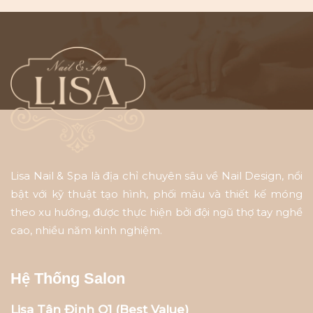
Lisa Nail & Spa là địa chỉ chuyên sâu về Nail Design, nổi
bật với kỹ thuật tạo hình, phối màu và thiết kế móng
theo xu hướng, được thực hiện bởi đội ngũ thợ tay nghề
cao, nhiều năm kinh nghiệm.
Hệ Thống Salon
Lisa Tân Định Q1 (Best Value)