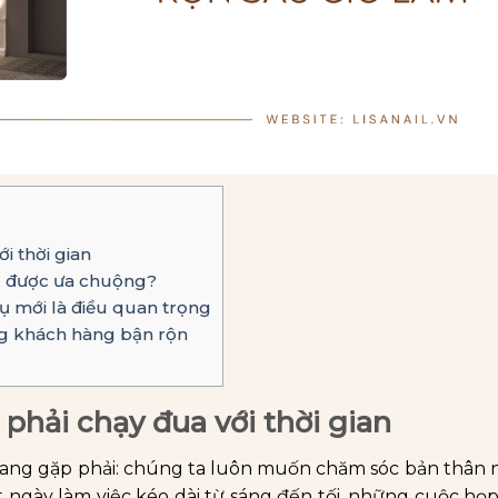
i thời gian
g được ưa chuộng?
ụ mới là điều quan trọng
ng khách hàng bận rộn
phải chạy đua với thời gian
 đang gặp phải: chúng ta luôn muốn chăm sóc bản thân 
t ngày làm việc kéo dài từ sáng đến tối, những cuộc họp 