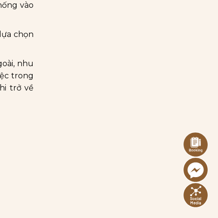
thống vào
 lựa chọn
goài, nhu
iệc trong
i trở về