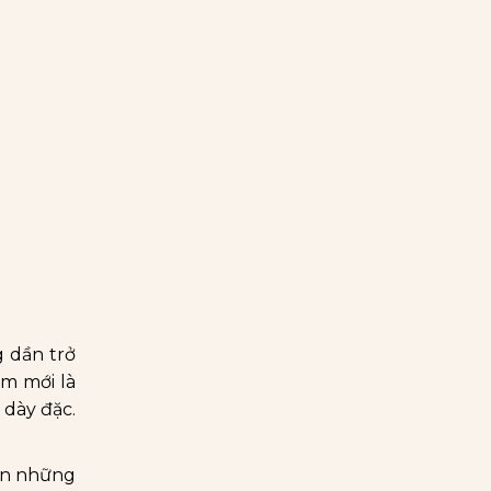
g dần trở
êm mới là
 dày đặc.
họn những