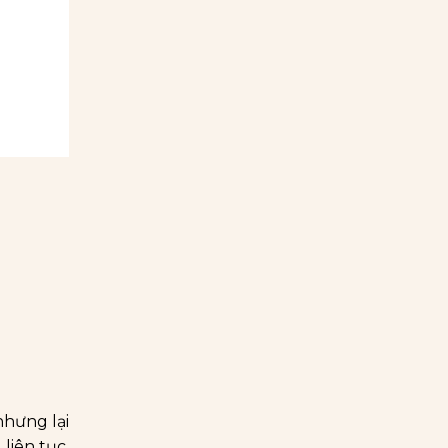
nhưng lại
liên tục,