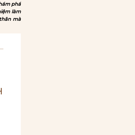
 Khám phá
ghiệm làm
 thân mà