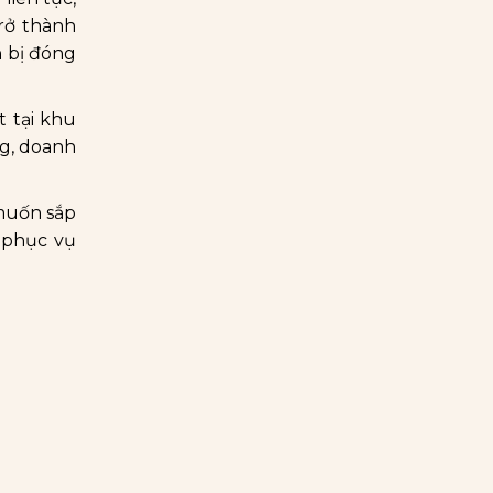
rở thành
n bị đóng
t tại khu
ng, doanh
muốn sắp
ể phục vụ