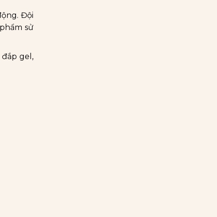
động. Đội
n phẩm sử
 đắp gel,