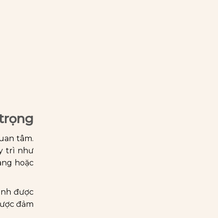
 trọng
uan tâm.
y trì như
vàng hoặc
hành được
 được đảm