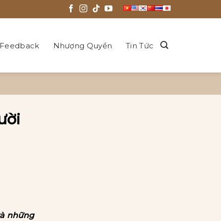
Feedback
Nhượng Quyền
Tin Tức
ười
và những