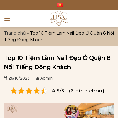
Bỏ
qua
nội
dung
Trang chủ
»
Top 10 Tiệm Làm Nail Đẹp Ở Quận 8 Nổi
Tiếng Đông Khách
Top 10 Tiệm Làm Nail Đẹp Ở Quận 8
Nổi Tiếng Đông Khách
26/10/2023
Admin
4.5/5 - (6 bình chọn)