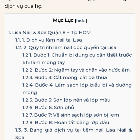
dịch vụ của họ.
Mục Lục
[
hide
]
1.
Lisa Nail & Spa Quận 8 – Tp HCM
1.1.
1. Dịch vụ làm nail tại Lisa
1.2.
2. Quy trình làm nail độc quyền tại Lisa
1.2.1.
Bước 1: Chuẩn bị dụng cụ cần thiết trước
khi làm móng tay
1.2.2.
Bước 2: Ngâm tay và chân vào nước ấm
1.2.3.
Bước 3: Cắt móng, cắt da thừa
1.2.4.
Bước 4: Làm sạch lớp biểu bì và dưỡng
móng
1.2.5.
Bước 5: Sơn lớp nền và lớp màu
1.2.6.
Bước 6: Sơn phủ
1.2.7.
Bước 7: Vệ sinh sạch lớp sơn bị lem
1.2.8.
Bước 8: Hoàn tất bằng lớp dầu
1.3.
3. Bảng giá dịch vụ tại tiệm nail Lisa Nail &
Spa