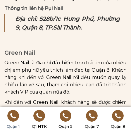
Thông tin liên hệ Pụi Nail
Địa chỉ: 528b/1c Hưng Phú, Phường
9, Quận 8, TP.Sài Thành.
Green Nail
Green Nail là địa chỉ đã chiếm trọn trái tim của nhiều
chị em phụ nữ yêu thích làm đẹp tại Quận 8. Khách
hàng khi đến với Green Nail rồi đều muốn quay lại
nhiều lần về sau, thậm chí nhiều bạn đã trở thành
khách VIP của quán nữa đó.
Khi đến với Green Nail, khách hàng sẽ được chiêm
ngưỡng bộ sưu tập hàng trăm mẫu nail chuẩn
phong cách Hàn Quốc, Trung Quốc làm si mê biết
bao nhiêu ánh nhìn.
Quận 1
Q1 HTK
Quận 5
Quận 7
Quận 8