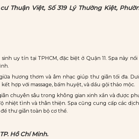
 cư Thuận Việt, Số 319 Lý Thường Kiệt, Phườn
inh uy tín tại TPHCM, đặc biệt ở Quận 11. Spa này nổi 
ình.
giữa hương thơm và âm nhạc giúp thư giãn tối đa. Dư
 kết hợp với massage, bấm huyệt, và dầu gội thảo mộc.
iãn chuyên sâu trong không gian xinh xắn và được phụ
 độ nhiệt tình và thân thiện. Spa cũng cung cấp các dịc
để thư giãn toàn bộ cơ thể.
, TP. Hồ Chí Minh.