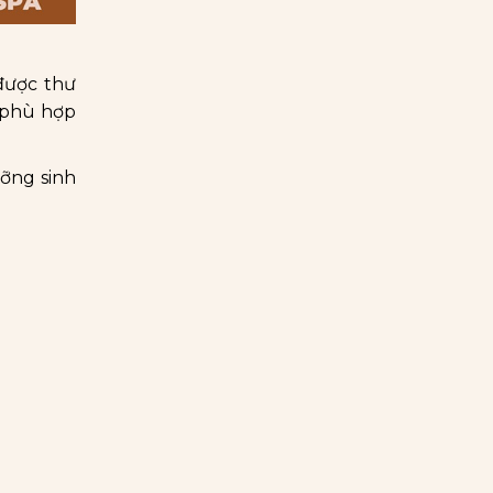
được thư
 phù hợp
ỡng sinh