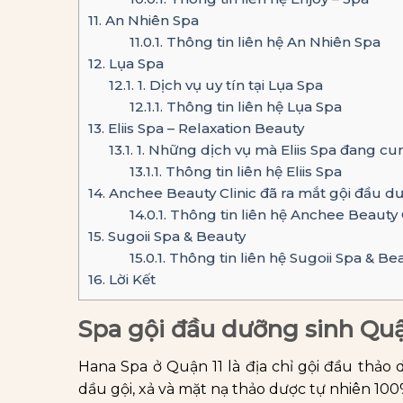
11.
An Nhiên Spa
11.0.1.
Thông tin liên hệ An Nhiên Spa
12.
Lụa Spa
12.1.
1. Dịch vụ uy tín tại Lụa Spa
12.1.1.
Thông tin liên hệ Lụa Spa
13.
Eliis Spa – Relaxation Beauty
13.1.
1. Những dịch vụ mà Eliis Spa đang cu
13.1.1.
Thông tin liên hệ Eliis Spa
14.
Anchee Beauty Clinic đã ra mắt gội đầu d
14.0.1.
Thông tin liên hệ Anchee Beauty C
15.
Sugoii Spa & Beauty
15.0.1.
Thông tin liên hệ Sugoii Spa & Be
16.
Lời Kết
Spa gội đầu dưỡng sinh Quận
Hana Spa ở Quận 11 là địa chỉ gội đầu thảo 
dầu gội, xả và mặt nạ thảo dược tự nhiên 10