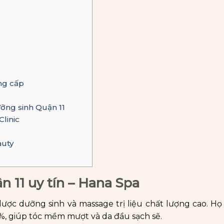
ng cấp
ưỡng sinh Quận 11
linic
auty
 11 uy tín – Hana Spa
dược dưỡng sinh và massage trị liệu chất lượng cao. H
0%, giúp tóc mềm mượt và da đầu sạch sẽ.