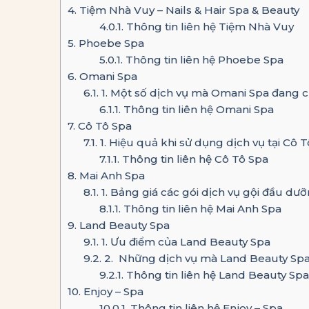
4.
Tiệm Nhà Vuy – Nails & Hair Spa & Beauty
4.0.1.
Thông tin liên hệ Tiệm Nhà Vuy
5.
Phoebe Spa
5.0.1.
Thông tin liên hệ Phoebe Spa
6.
Omani Spa
6.1.
1. Một số dịch vụ mà Omani Spa đang 
6.1.1.
Thông tin liên hệ Omani Spa
7.
Cô Tô Spa
7.1.
1. Hiệu quả khi sử dụng dịch vụ tại Cô 
7.1.1.
Thông tin liên hệ Cô Tô Spa
8.
Mai Anh Spa
8.1.
1. Bảng giá các gói dịch vụ gội đầu dưỡ
8.1.1.
Thông tin liên hệ Mai Anh Spa
9.
Land Beauty Spa
9.1.
1. Ưu điểm của Land Beauty Spa
9.2.
2. Những dịch vụ mà Land Beauty Sp
9.2.1.
Thông tin liên hệ Land Beauty Spa
10.
Enjoy – Spa
10.0.1.
Thông tin liên hệ Enjoy – Spa