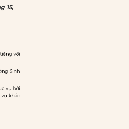
g 15,
tiếng với
ỡng Sinh
c vụ bởi
h vụ khác