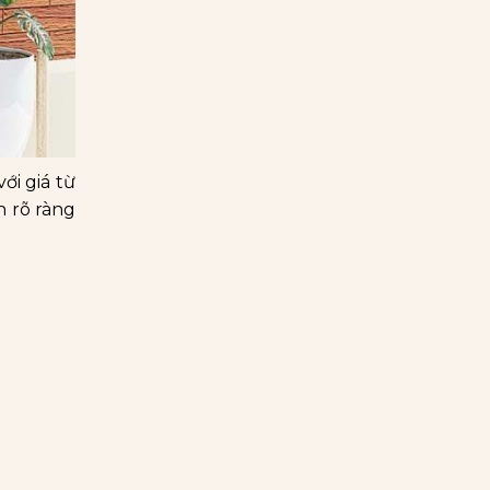
ới giá từ
n rõ ràng