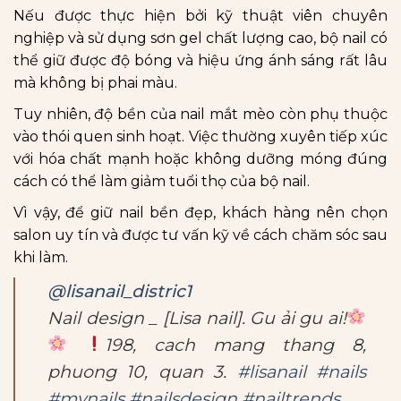
Nếu được thực hiện bởi kỹ thuật viên chuyên
nghiệp và sử dụng sơn gel chất lượng cao, bộ nail có
thể giữ được độ bóng và hiệu ứng ánh sáng rất lâu
mà không bị phai màu.
Tuy nhiên, độ bền của nail mắt mèo còn phụ thuộc
vào thói quen sinh hoạt. Việc thường xuyên tiếp xúc
với hóa chất mạnh hoặc không dưỡng móng đúng
cách có thể làm giảm tuổi thọ của bộ nail.
Vì vậy, để giữ nail bền đẹp, khách hàng nên chọn
salon uy tín và được tư vấn kỹ về cách chăm sóc sau
khi làm.
@lisanail_distric1
Nail design _ [Lisa nail]. Gu ải gu ai!
198, cach mang thang 8,
phuong 10, quan 3.
#lisanail
#nails
#mynails
#nailsdesign
#nailtrends