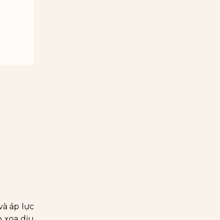
và áp lực
 xoa dịu