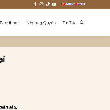
Feedback
Nhượng Quyền
Tin Tức
ại
giãn sâu,