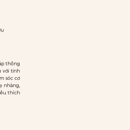
ưu
háp thông
 với tinh
ăm sóc cơ
hẹ nhàng,
yêu thích