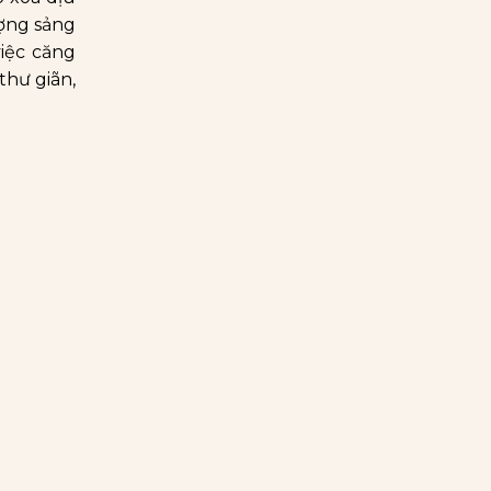
ượng sảng
iệc căng
thư giãn,