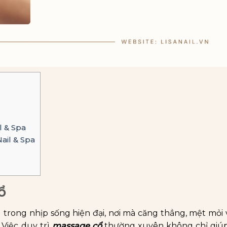
l & Spa
ail & Spa
ổ
trong nhịp sống hiện đại, nơi mà căng thẳng, mệt mỏi 
 Việc duy trì
massage cổ
thường xuyên không chỉ giúp