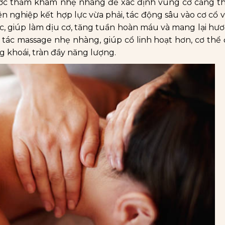
ước thăm khám nhẹ nhàng để xác định vùng cơ căng th
 nghiệp kết hợp lực vừa phải, tác động sâu vào cơ cổ và
ợc, giúp làm dịu cơ, tăng tuần hoàn máu và mang lại h
 tác massage nhẹ nhàng, giúp cổ linh hoạt hơn, cơ thể 
g khoái, tràn đầy năng lượng.