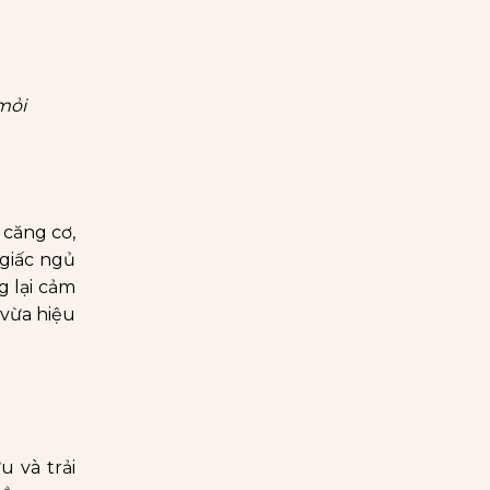
mỏi
 căng cơ,
 giấc ngủ
g lại cảm
 vừa hiệu
u và trải