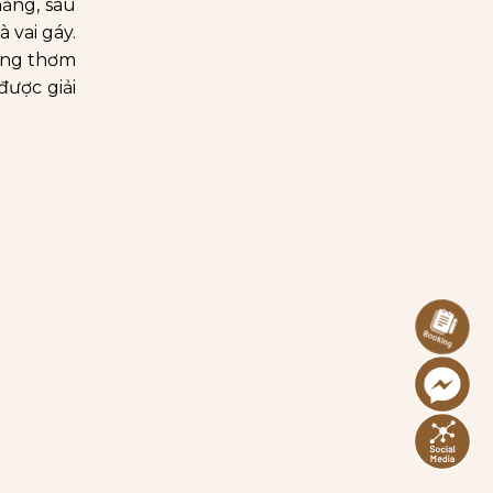
ẳng, sau
 vai gáy.
ương thơm
được giải