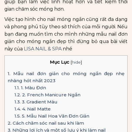
giúp bạn làm việc linh hoạt hơn và tiết kiệm thời
gian chăm sóc móng hơn.
Việc tạo hình cho nail móng ngắn cũng rất đa dạng
và phong phú tùy theo sở thích của mỗi người. Nếu
bạn đang muốn tìm cho mình những mẫu nail đơn
giản cho móng ngắn đẹp thì đừng bỏ qua bài viết
này của
LISA NAIL & SPA
nhé
Mục Lục
[
hide
]
1.
Mẫu nail đơn giản cho móng ngắn đẹp nhẹ
nhàng hót nhất 2023
1.1.
1. Màu Đơn
1.2.
2. French Manicure Ngắn
1.3.
3. Gradient Màu
1.4.
4. Nail Matte
1.5.
5. Mẫu Nail Hoa Văn Đơn Giản
2.
Cách chăm sóc nail sau khi làm
3.
Những lợi ích và một số lưu ý khi làm nail