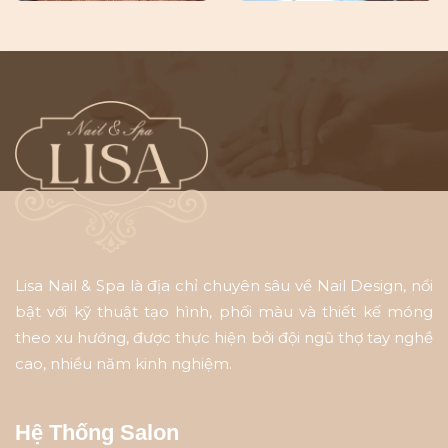
Lisa Nail & Spa là địa chỉ chuyên sâu về Nail Design, nổi
bật với kỹ thuật tạo hình, phối màu và thiết kế móng
theo xu hướng, được thực hiện bởi đội ngũ thợ tay nghề
cao, nhiều năm kinh nghiệm.
Hệ Thống Salon