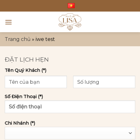
Bỏ
qua
nội
dung
Trang chủ
»
iwe test
ĐẶT LỊCH HẸN
Tên Quý Khách (*)
Số Điện Thoại (*)
Chi Nhánh (*)