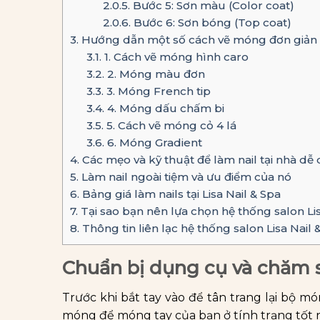
2.0.5.
Bước 5: Sơn màu (Color coat)
2.0.6.
Bước 6: Sơn bóng (Top coat)
3.
Hướng dẫn một số cách vẽ móng đơn giản c
3.1.
1. Cách vẽ móng hình caro
3.2.
2. Móng màu đơn
3.3.
3. Móng French tip
3.4.
4. Móng dấu chấm bi
3.5.
5. Cách vẽ móng cỏ 4 lá
3.6.
6. Móng Gradient
4.
Các mẹo và kỹ thuật để làm nail tại nhà dễ
5.
Làm nail ngoài tiệm và ưu điểm của nó
6.
Bảng giá làm nails tại Lisa Nail & Spa
7.
Tại sao bạn nên lựa chọn hệ thống salon Lis
8.
Thông tin liên lạc hệ thống salon Lisa Nail 
Chuẩn bị dụng cụ và chăm s
Trước khi bắt tay vào để tân trang lại bộ 
móng để móng tay của bạn ở tính trạng tốt 