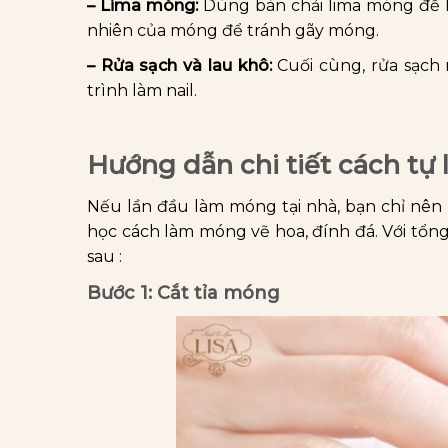
– Lima móng:
Dùng bàn chải lima móng để l
nhiên của móng để tránh gãy móng.
– Rửa sạch và lau khô:
Cuối cùng, rửa sạch 
trình làm nail.
Hướng dẫn chi tiết cách tự 
Nếu lần đầu làm móng tại nhà, bạn chỉ nên
học cách làm móng vẽ hoa, đính đá. Với tổn
sau :
Bước 1: Cắt tỉa móng