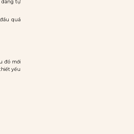
 dáng tự
 đầu quá
au đó mới
thiết yếu