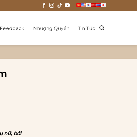
Feedback
Nhượng Quyền
Tin Tức
àm
ụ nữ, bởi