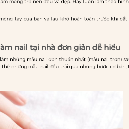
àm móng trở nên đều và dẹp. Hãy luôn làm theo hình
móng tay của bạn và lau khô hoàn toàn trước khi bắt
làm nail tại nhà đơn giản dễ hiểu
 làm những mẫu nail đơn thuần nhất (mẫu nail trơn) s
g thể những mẫu nail đều trải qua những bước cơ bản, 