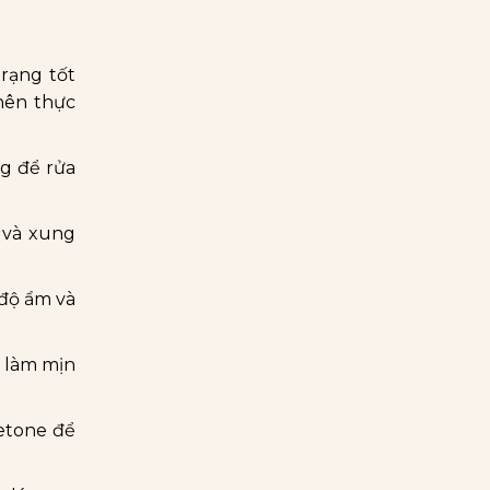
rạng tốt
 nên thực
g để rửa
 và xung
độ ẩm và
 làm mịn
etone để