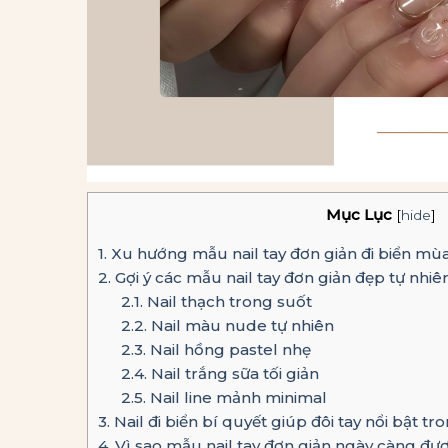
Mục Lục
[
hide
]
1.
Xu hướng mẫu nail tay đơn giản đi biển mù
2.
Gợi ý các mẫu nail tay đơn giản đẹp tự nhiê
2.1.
Nail thạch trong suốt
2.2.
Nail màu nude tự nhiên
2.3.
Nail hồng pastel nhẹ
2.4.
Nail trắng sữa tối giản
2.5.
Nail line mảnh minimal
3.
Nail đi biển bí quyết giúp đôi tay nổi bật 
4.
Vì sao mẫu nail tay đơn giản ngày càng đ