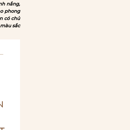
nh nắng,
ho phong
ản có chủ
g màu sắc