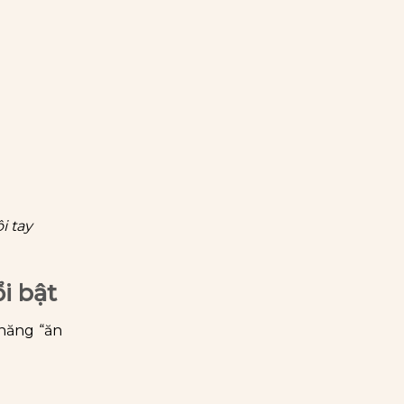
i tay
i bật
 năng “ăn