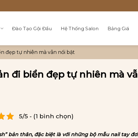
Đào Tạo Gội Đầu
Hệ Thống Salon
Bảng Giá
iển đẹp tự nhiên mà vẫn nổi bật
ản đi biển đẹp tự nhiên mà v
5/5 - (1 bình chọn)
sh” bản thân, đặc biệt là với những bộ mẫu nail tay đơ