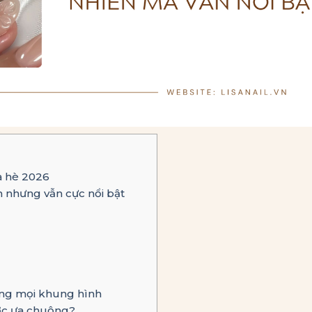
a hè 2026
n nhưng vẫn cực nổi bật
trong mọi khung hình
ược ưa chuộng?