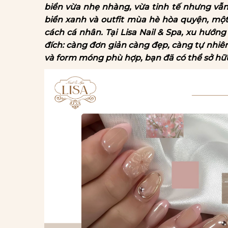
biển vừa nhẹ nhàng, vừa tinh tế nhưng vẫn
biển xanh và outfit mùa hè hòa quyện, mộ
cách cá nhân. Tại Lisa Nail & Spa, xu hướn
đích: càng đơn giản càng đẹp, càng tự nhi
và form móng phù hợp, bạn đã có thể sở hữ