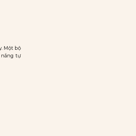
y. Một bộ
h nắng tự