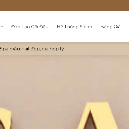
Đào Tạo Gội Đầu
Hệ Thống Salon
Bảng Giá
 Spa mẫu nail đẹp, giá hợp lý