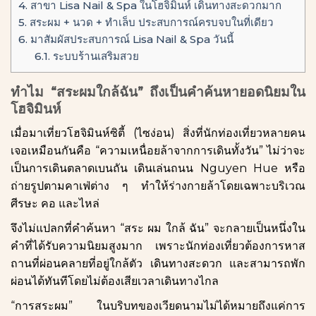
4.
สาขา Lisa Nail & Spa ในโฮจิมินห์ เดินทางสะดวกมาก
5.
สระผม + นวด + ทำเล็บ ประสบการณ์ครบจบในที่เดียว
6.
มาสัมผัสประสบการณ์ Lisa Nail & Spa วันนี้
6.1.
ระบบร้านเสริมสวย
ทำไม “สระผมใกล้ฉัน” ถึงเป็นคำค้นหายอดนิยมใน
โฮจิมินห์
เมื่อมาเที่ยวโฮจิมินห์ซิตี้ (ไซง่อน) สิ่งที่นักท่องเที่ยวหลายคน
เจอเหมือนกันคือ “ความเหนื่อยล้าจากการเดินทั้งวัน” ไม่ว่าจะ
เป็นการเดินตลาดเบนถัน เดินเล่นถนน Nguyen Hue หรือ
ถ่ายรูปตามคาเฟ่ต่าง ๆ ทำให้ร่างกายล้าโดยเฉพาะบริเวณ
ศีรษะ คอ และไหล่
จึงไม่แปลกที่คำค้นหา “สระ ผม ใกล้ ฉัน” จะกลายเป็นหนึ่งใน
คำที่ได้รับความนิยมสูงมาก เพราะนักท่องเที่ยวต้องการหาส
ถานที่ผ่อนคลายที่อยู่ใกล้ตัว เดินทางสะดวก และสามารถพัก
ผ่อนได้ทันทีโดยไม่ต้องเสียเวลาเดินทางไกล
“การสระผม” ในบริบทของเวียดนามไม่ได้หมายถึงแค่การ