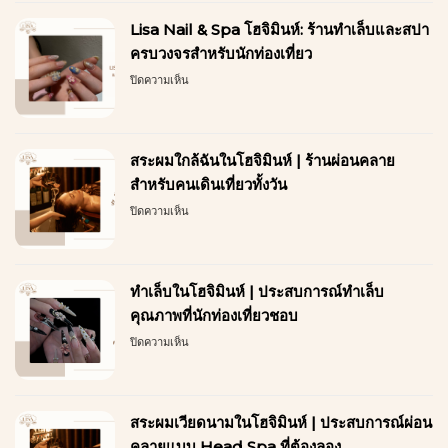
มิ
Lisa Nail & Spa โฮจิมินห์: ร้านทำเล็บและสปา
นห์
เดิน
ครบวงจรสำหรับนักท่องเที่ยว
เยอะ
บน
ปิดความเห็น
อย่า
Lisa
พลาด
Nail
นวด
&
เท้า
Spa
เพื่อ
สระผมใกล้ฉันในโฮจิมินห์ | ร้านผ่อนคลาย
โฮ
ผ่อน
จิ
สำหรับคนเดินเที่ยวทั้งวัน
คลาย
มิ
บน
ปิดความเห็น
นห์:
สระ
ร้าน
ผม
ทำ
ใกล้
เล็บ
ฉัน
และ
ทำเล็บในโฮจิมินห์ | ประสบการณ์ทำเล็บ
ใน
ส
โฮ
คุณภาพที่นักท่องเที่ยวชอบ
ปา
จิ
ครบ
บน
ปิดความเห็น
มิ
วงจร
ทำ
นห์
สำหรับ
เล็บ
|
นัก
ใน
ร้าน
ท่อง
โฮ
ผ่อน
เที่ยว
สระผมเวียดนามในโฮจิมินห์ | ประสบการณ์ผ่อน
จิ
คลาย
มิ
คลายแบบ Head Spa ที่ต้องลอง
สำหรับ