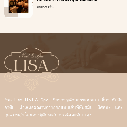
นห์
คน
บน
ปิดความเห็น
|
เดิน
สระ
ประสบการณ์
เที่ยว
ผม
ทำ
ทั้ง
เวียดนาม
เล็บ
วัน
ใน
คุณภาพ
โฮ
ที่
จิ
นัก
มิ
ท่อง
นห์
เที่ยว
|
ชอบ
ประสบการณ์
ผ่อน
คลาย
แบบ
Head
Spa
ที่
ต้อง
ลอง
ร้าน Lisa Nail & Spa เชี่ยวชาญด้านการออกแบบเล็บระดับมือ
อาชีพ นำเสนอผลงานการออกแบบเล็บที่ทันสมัย ​​มีศิลปะ และ
คุณภาพสูง โดยช่างผู้มีประสบการณ์และทักษะสูง