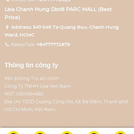
Lisa Chanh Hung Dist8 PARC MALL (Best
Price)
Address: 547-549 Ta Quang Buu, Chanh Hung
Ward, HCMC
KakaoTalk:
+84777772879
Thông tin công ty
Văn phòng Trụ sở chính:
Công Ty TNHH Lisa Viet Nam
MST: 0319364682
Địa chỉ: 17/3D Dương Công Khi, Xã Bà Điểm, Thành phố
Hồ Chí Minh, Việt Nam