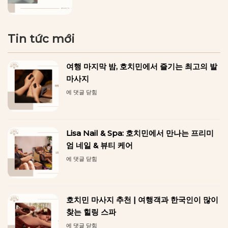
Tin tức mới
여행 마지막 밤, 호치민에서 즐기는 최고의 발
마사지
여
에 댓글 닫힘
행
마
지
막
Lisa Nail & Spa: 호치민에서 만나는 프리미
밤,
호
엄 네일 & 뷰티 케어
치
Lisa
에 댓글 닫힘
민
Nail
에
&
서
Spa:
즐
호
기
호치민 마사지 추천 | 여행객과 한국인이 많이
치
는
민
찾는 힐링 스파
최
에
고
호
에 댓글 닫힘
서