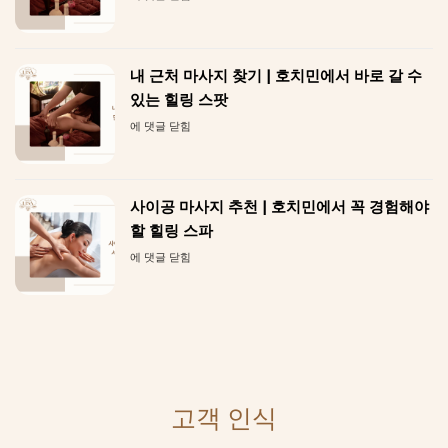
의
치
만
발
민
나
마
마
는
사
사
프
지
내 근처 마사지 찾기 | 호치민에서 바로 갈 수
지
리
추
있는 힐링 스팟
미
천
엄
내
에 댓글 닫힘
|
네
근
여
일
처
행
&
마
객
뷰
사
과
티
사이공 마사지 추천 | 호치민에서 꼭 경험해야
지
한
케
찾
할 힐링 스파
국
어
기
인
사
에 댓글 닫힘
|
이
이
호
많
공
치
이
마
민
찾
사
에
는
지
서
힐
추
바
링
천
로
스
|
갈
파
호
수
고객 인식
치
있
민
는