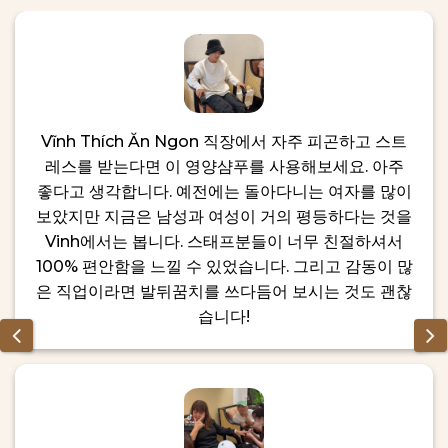
에
힐
서
링
꼭
스
경
팟
험
해
야
할
Vĩnh Thích Ăn Ngon 직장에서 자주 피곤하고 스트
힐
레스를 받는다면 이 영양샴푸를 사용해보세요. 아주
링
스
좋다고 생각합니다. 예전에는 돌아다니는 여자를 많이
파
보았지만 지금은 남성과 여성이 거의 평등하다는 것을
Vinh에서는 봅니다. 스태프분들이 너무 친절하셔서
100% 편안함을 느낄 수 있었습니다. 그리고 감동이 많
은 직업이라면 발뒤꿈치를 쓰다듬어 보시는 것도 괜찮
습니다!