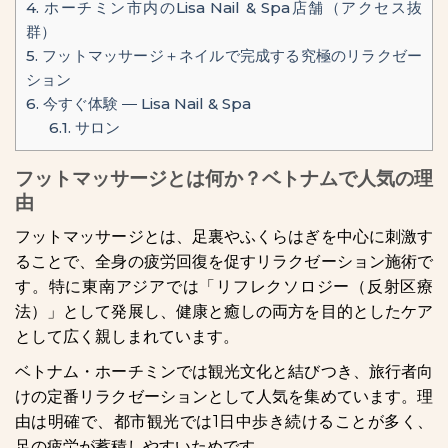
4.
ホーチミン市内のLisa Nail & Spa店舗（アクセス抜
群）
5.
フットマッサージ＋ネイルで完成する究極のリラクゼー
ション
6.
今すぐ体験 ― Lisa Nail & Spa
6.1.
サロン
フットマッサージとは何か？ベトナムで人気の理
由
フットマッサージとは、足裏やふくらはぎを中心に刺激す
ることで、全身の疲労回復を促すリラクゼーション施術で
す。特に東南アジアでは「リフレクソロジー（反射区療
法）」として発展し、健康と癒しの両方を目的としたケア
として広く親しまれています。
ベトナム・ホーチミンでは観光文化と結びつき、旅行者向
けの定番リラクゼーションとして人気を集めています。理
由は明確で、都市観光では1日中歩き続けることが多く、
足の疲労が蓄積しやすいためです。