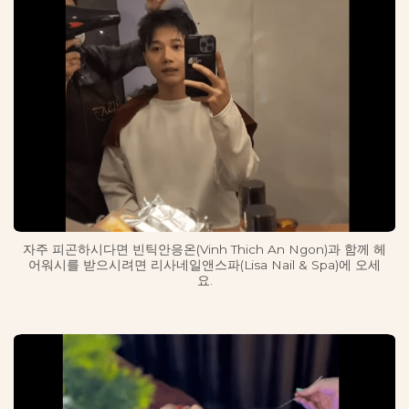
자주 피곤하시다면 빈틱안응온(Vinh Thich An Ngon)과 함께 헤
어워시를 받으시려면 리사네일앤스파(Lisa Nail & Spa)에 오세
요.