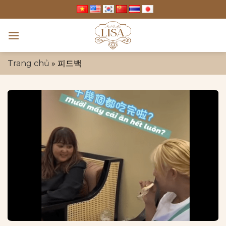
Skip
to
content
Trang chủ
»
피드백